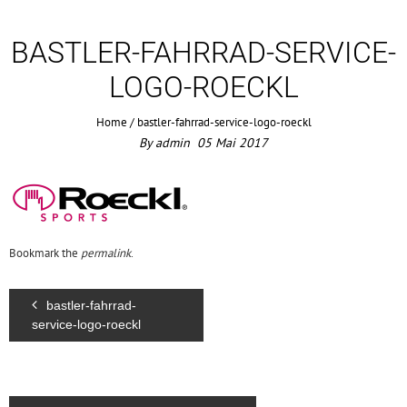
BASTLER-FAHRRAD-SERVICE-
LOGO-ROECKL
Home
/
bastler-fahrrad-service-logo-roeckl
By
admin
05
Mai
2017
Bookmark the
permalink
.
bastler-fahrrad-
service-logo-roeckl