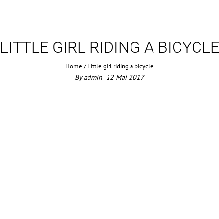
LITTLE GIRL RIDING A BICYCLE
Home
/
Little girl riding a bicycle
By
admin
12
Mai
2017